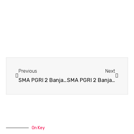
Prev
Next
Previous
Next
SMA PGRI 2 Banjarmasin Gelar Pembagian dan Presentasi Laporan Hasil Belajar Semester Ganjil 2025/2026
SMA PGRI 2 Banjarmasin Raih Penghargaan Sebagai Sekolah Model Implementasi Pembelajaran Mendalam, Koding dan Kecerdasan Artifisial Tahun 2026
On Key