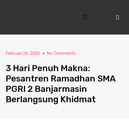
Lewati
ke
konten
Februari 26, 2026
No Comments
3 Hari Penuh Makna:
Pesantren Ramadhan SMA
PGRI 2 Banjarmasin
Berlangsung Khidmat