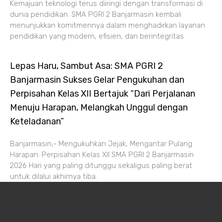
Kemajuan teknologi terus diiringi dengan transformasi di
dunia pendidikan. SMA PGRI 2 Banjarmasin kembali
menunjukkan komitmennya dalam menghadirkan layanan
pendidikan yang modern, efisien, dan berintegritas
Lepas Haru, Sambut Asa: SMA PGRI 2
Banjarmasin Sukses Gelar Pengukuhan dan
Perpisahan Kelas XII Bertajuk “Dari Perjalanan
Menuju Harapan, Melangkah Unggul dengan
Keteladanan”
Banjarmasin,- Mengukuhkan Jejak, Mengantar Pulang
Harapan: Perpisahan Kelas XII SMA PGRI 2 Banjarmasin
2026 Hari yang paling ditunggu sekaligus paling berat
untuk dilalui akhirnya tiba.