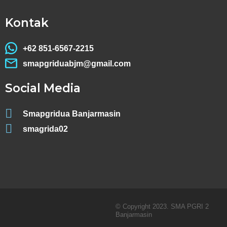
Kontak
+62 851-6567-2215
smapgriduabjm@gmail.com
Social Media
Smapgridua Banjarmasin
smagrida02
© Copyright 2023. SMA PGRI 2
Banjarmasin