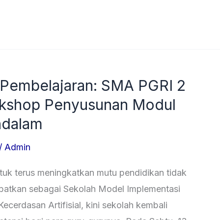
 Pembelajaran: SMA PGRI 2
rkshop Penyusunan Modul
ndalam
/
Admin
uk terus meningkatkan mutu pendidikan tidak
obatkan sebagai Sekolah Model Implementasi
cerdasan Artifisial, kini sekolah kembali