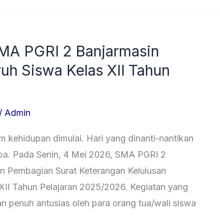
SMA PGRI 2 Banjarmasin
uh Siswa Kelas XII Tahun
/
Admin
 kehidupan dimulai. Hari yang dinanti-nantikan
tiba. Pada Senin, 4 Mei 2026, SMA PGRI 2
n Pembagian Surat Keterangan Kelulusan
s XII Tahun Pelajaran 2025/2026. Kegiatan yang
gan penuh antusias oleh para orang tua/wali siswa