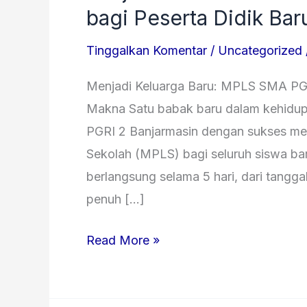
Menyenangkan,
bagi Peserta Didik Bar
MPLS
Tinggalkan Komentar
/
Uncategorized
SMA
PGRI
Menjadi Keluarga Baru: MPLS SMA PGR
2
Makna Satu babak baru dalam kehidupa
Banjarmasin
PGRI 2 Banjarmasin dengan sukses m
Sukses
Sekolah (MPLS) bagi seluruh siswa ba
Perkenalkan
berlangsung selama 5 hari, dari tangga
Lingkungan
penuh […]
Baru
bagi
Read More »
Peserta
Didik
Baru