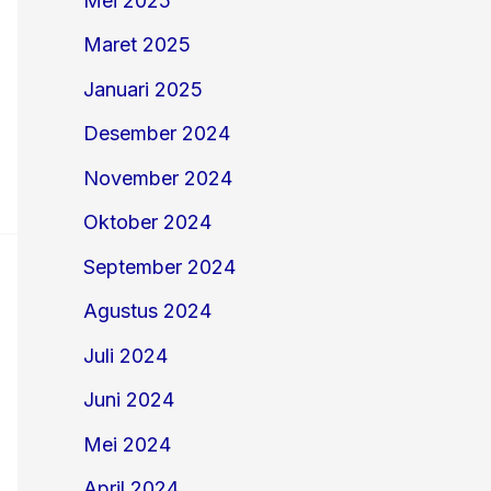
Mei 2025
Maret 2025
Januari 2025
Desember 2024
November 2024
Oktober 2024
September 2024
Agustus 2024
Juli 2024
Juni 2024
Mei 2024
April 2024