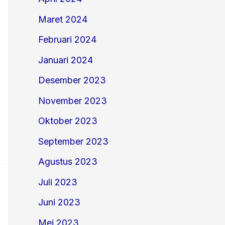
Maret 2024
Februari 2024
Januari 2024
Desember 2023
November 2023
Oktober 2023
September 2023
Agustus 2023
Juli 2023
Juni 2023
Mei 2023