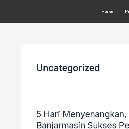
Lewati
Home
Pr
ke
konten
Uncategorized
5 Hari Menyenangkan
5
Hari
Banjarmasin Sukses Pe