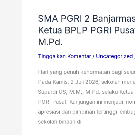
SMA PGRI 2 Banjarmas
SMA
PGRI
Ketua BPLP PGRI Pusat,
2
M.Pd.
Banjarmasin
Tinggalkan Komentar
/
Uncategorized
Sambut
Hangat
Hari yang penuh kehormatan bagi selu
Kunjungan
Pada Kamis, 2 Juli 2026, sekolah mene
Ketua
Supardi US, M.M., M.Pd. selaku Ketu
BPLP
PGRI Pusat. Kunjungan ini menjadi mom
PGRI
apresiasi dari pimpinan tertinggi lem
Pusat,
sekolah binaan di
Prof.