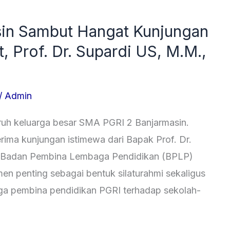
in Sambut Hangat Kunjungan
 Prof. Dr. Supardi US, M.M.,
/
Admin
ruh keluarga besar SMA PGRI 2 Banjarmasin.
rima kunjungan istimewa dari Bapak Prof. Dr.
a Badan Pembina Lembaga Pendidikan (BPLP)
en penting sebagai bentuk silaturahmi sekaligus
baga pembina pendidikan PGRI terhadap sekolah-