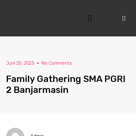
Lewati
ke
konten
Juni 25, 2023
No Comments
Family Gathering SMA PGRI
2 Banjarmasin