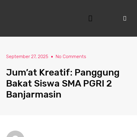
Lewati
ke
konten
September 27, 2025
No Comments
Jum’at Kreatif: Panggung
Bakat Siswa SMA PGRI 2
Banjarmasin