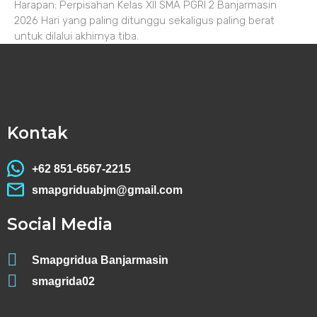
Harapan: Perpisahan Kelas XII SMA PGRI 2 Banjarmasin
2026 Hari yang paling ditunggu sekaligus paling berat
untuk dilalui akhirnya tiba.
Kontak
+62 851-6567-2215
smapgriduabjm@gmail.com
Social Media
Smapgridua Banjarmasin
smagrida02