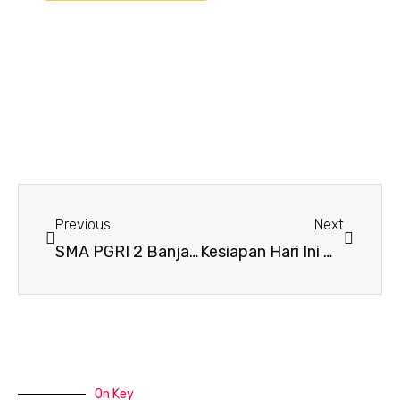
Prev
Next
Previous
Next
SMA PGRI 2 Banjarmasin Sukses Gelar Asesmen Non Akademik (ANA)
Kesiapan Hari Ini Menentukan Kesuksesan Esok Hari. Pelaksanaan Gladi TKA di SMA PGRI 2 Banjarmasin.
On Key