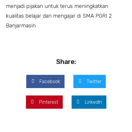
menjadi pijakan untuk terus meningkatkan
kualitas belajar dan mengajar di SMA PGRI 2
Banjarmasin.
Share:
Facebook
Twitter
Pinterest
LinkedIn