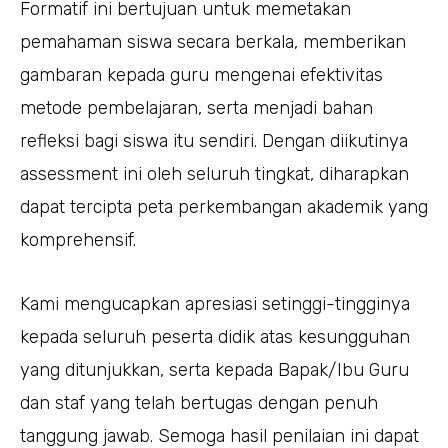
Formatif ini bertujuan untuk memetakan
pemahaman siswa secara berkala, memberikan
gambaran kepada guru mengenai efektivitas
metode pembelajaran, serta menjadi bahan
refleksi bagi siswa itu sendiri. Dengan diikutinya
assessment ini oleh seluruh tingkat, diharapkan
dapat tercipta peta perkembangan akademik yang
komprehensif.
Kami mengucapkan apresiasi setinggi-tingginya
kepada seluruh peserta didik atas kesungguhan
yang ditunjukkan, serta kepada Bapak/Ibu Guru
dan staf yang telah bertugas dengan penuh
tanggung jawab. Semoga hasil penilaian ini dapat