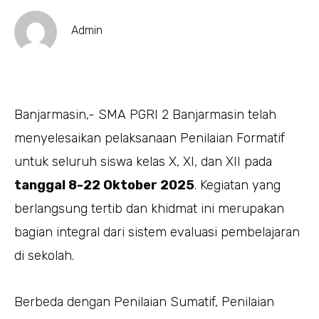
Admin
Banjarmasin,- SMA PGRI 2 Banjarmasin telah
menyelesaikan pelaksanaan Penilaian Formatif
untuk seluruh siswa kelas X, XI, dan XII pada
tanggal 8-22 Oktober 2025
. Kegiatan yang
berlangsung tertib dan khidmat ini merupakan
bagian integral dari sistem evaluasi pembelajaran
di sekolah.
Berbeda dengan Penilaian Sumatif, Penilaian