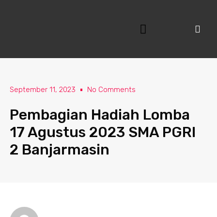
Lewati
ke
konten
September 11, 2023
No Comments
Pembagian Hadiah Lomba
17 Agustus 2023 SMA PGRI
2 Banjarmasin