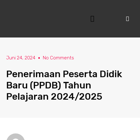
Lewati
ke
konten
Juni 24, 2024
No Comments
Penerimaan Peserta Didik
Baru (PPDB) Tahun
Pelajaran 2024/2025