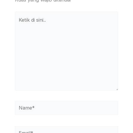
Ketik
di
sini..
Name*
Email*