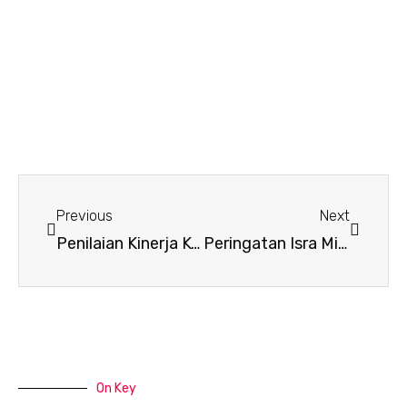
Prev
Next
Previous
Next
Penilaian Kinerja Kepala Sekolah (PKKS) Tahun 2023/2024
Peringatan Isra Mi’raj SMA PGRI 2 Banjarmasin
On Key