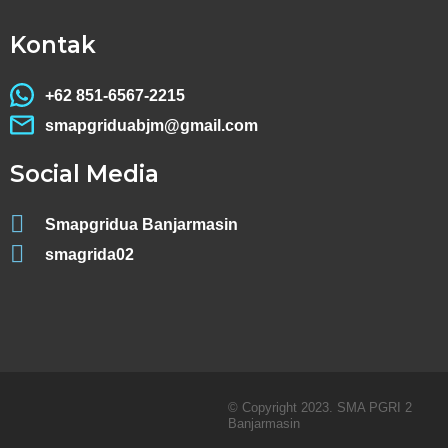
Kontak
+62 851-6567-2215
smapgriduabjm@gmail.com
Social Media
Smapgridua Banjarmasin
smagrida02
© Copyright 2023. SMA PGRI 2
Banjarmasin