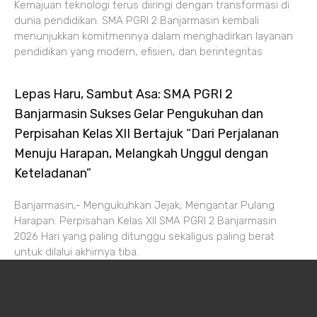
Kemajuan teknologi terus diiringi dengan transformasi di
dunia pendidikan. SMA PGRI 2 Banjarmasin kembali
menunjukkan komitmennya dalam menghadirkan layanan
pendidikan yang modern, efisien, dan berintegritas
Lepas Haru, Sambut Asa: SMA PGRI 2
Banjarmasin Sukses Gelar Pengukuhan dan
Perpisahan Kelas XII Bertajuk “Dari Perjalanan
Menuju Harapan, Melangkah Unggul dengan
Keteladanan”
Banjarmasin,- Mengukuhkan Jejak, Mengantar Pulang
Harapan: Perpisahan Kelas XII SMA PGRI 2 Banjarmasin
2026 Hari yang paling ditunggu sekaligus paling berat
untuk dilalui akhirnya tiba.