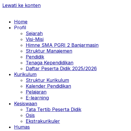
Lewati ke konten
Home
Profil
Sejarah
Visi-Misi
Himne SMA PGRI 2 Banjarmasin
Struktur Manajemen
Pendidik
Tenaga Kependidikan
Daftar Peserta Didik 2025/2026
Kurikulum
Struktur Kurikulum
Kalender Pendidikan
Pelajaran
E-learning
Kesiswaan
Tata Tertib Peserta Didik
Osis
Ekstrakurikuler
Humas