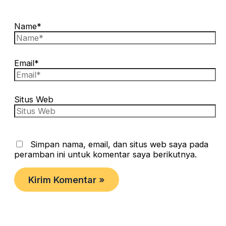
Name*
Email*
Situs Web
Simpan nama, email, dan situs web saya pada
peramban ini untuk komentar saya berikutnya.