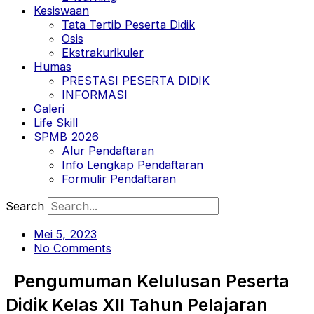
Kesiswaan
Tata Tertib Peserta Didik
Osis
Ekstrakurikuler
Humas
PRESTASI PESERTA DIDIK
INFORMASI
Galeri
Life Skill
SPMB 2026
Alur Pendaftaran
Info Lengkap Pendaftaran
Formulir Pendaftaran
Search
Mei 5, 2023
No Comments
Pengumuman Kelulusan Peserta
Didik Kelas XII Tahun Pelajaran