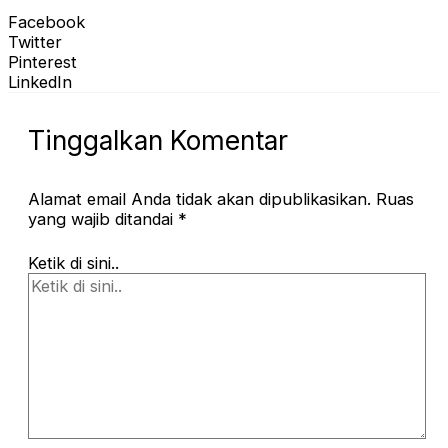
Facebook
Twitter
Pinterest
LinkedIn
Tinggalkan Komentar
Alamat email Anda tidak akan dipublikasikan.
Ruas
yang wajib ditandai
*
Ketik di sini..