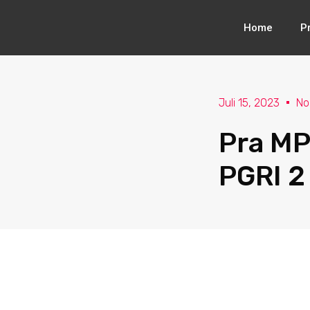
Lewati
Home
Pr
ke
konten
Juli 15, 2023
No
Pra MP
PGRI 2