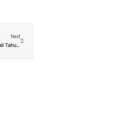
Next
Next
Upacara Bendera SMA PGRI 2 Banjarmasin, Awali Tahun Ajaran 2023/2024