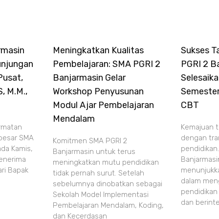
rmasin
Meningkatkan Kualitas
Sukses T
njungan
Pembelajaran: SMA PGRI 2
PGRI 2 B
Pusat,
Banjarmasin Gelar
Selesaik
S, M.M.,
Workshop Penyusunan
Semester
Modul Ajar Pembelajaran
CBT
Mendalam
rmatan
Kemajuan te
 besar SMA
dengan tra
Komitmen SMA PGRI 2
ada Kamis,
pendidikan
Banjarmasin untuk terus
menerima
Banjarmasi
meningkatkan mutu pendidikan
ri Bapak
menunjukk
tidak pernah surut. Setelah
dalam meng
sebelumnya dinobatkan sebagai
pendidikan
Sekolah Model Implementasi
dan berinte
Pembelajaran Mendalam, Koding,
dan Kecerdasan