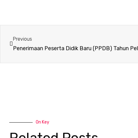
Prev
Previous
On Key
Related Posts