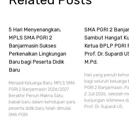
5 Hari Menyenangkan,
SMA PGRI 2 Banja
MPLS SMA PGRI 2
Sambut Hangat Ku
Banjarmasin Sukses
Ketua BPLP PGRI 
Perkenalkan Lingkungan
Prof. Dr. Supardi U
Baru bagi Peserta Didik
M.Pd.
Baru
Hari yang penuh keho
bagi seluruh keluarga
Menjadi Keluarga Baru: MPLS SMA
PGRI 2 Banjarmasin. P
PGRI 2 Banjarmasin 2026/2027
2 Juli 2026, sekolah 
Berakhir Penuh Makna Satu
kunjungan istimewa da
babak baru dalam kehidupan para
Prof. Dr. Supardi US,
peserta didik baru telah dimulai.
SMA PGRI