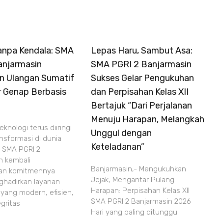
anpa Kendala: SMA
Lepas Haru, Sambut Asa:
anjarmasin
SMA PGRI 2 Banjarmasin
an Ulangan Sumatif
Sukses Gelar Pengukuhan
 Genap Berbasis
dan Perpisahan Kelas XII
Bertajuk “Dari Perjalanan
Menuju Harapan, Melangkah
knologi terus diiringi
Unggul dengan
nsformasi di dunia
Keteladanan”
. SMA PGRI 2
n kembali
Banjarmasin,- Mengukuhkan
an komitmennya
Jejak, Mengantar Pulang
hadirkan layanan
Harapan: Perpisahan Kelas XII
 yang modern, efisien,
SMA PGRI 2 Banjarmasin 2026
gritas
Hari yang paling ditunggu