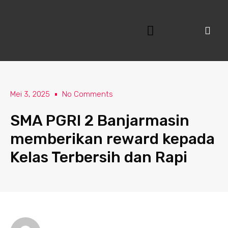
Lewati
ke
konten
Mei 3, 2025
No Comments
SMA PGRI 2 Banjarmasin
memberikan reward kepada
Kelas Terbersih dan Rapi