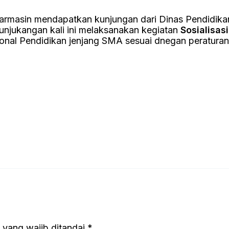
armasin mendapatkan kunjungan dari Dinas Pendidikan
njukangan kali ini melaksanakan kegiatan
Sosialisas
sional Pendidikan jenjang SMA sesuai dnegan peratura
 yang wajib ditandai
*