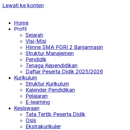
Lewati ke konten
Home
Profil
Sejarah
Visi-Misi
Himne SMA PGRI 2 Banjarmasin
Struktur Manajemen
Pendidik
Tenaga Kependidikan
Daftar Peserta Didik 2025/2026
Kurikulum
Struktur Kurikulum
Kalender Pendidikan
Pelajaran
E-learning
Kesiswaan
Tata Tertib Peserta Didik
Osis
Ekstrakurikuler