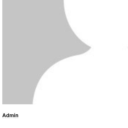
Admin