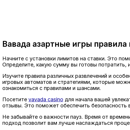
Вавада азартные игры правила 
Начните с установки лимитов на ставки. Это по
Определите, какую сумму вы готовы потратить, 
Изучите правила различных развлечений и особен
игровых автоматов и стратегиями, которые можн
ознакомиться с правилами и шансами.
Посетите
vavada casino
для начала вашей увлека
отзывы. Это поможет обеспечить безопасность 
Не забывайте о важности пауз. Время от времен
подход позволит вам лучше наслаждаться проце