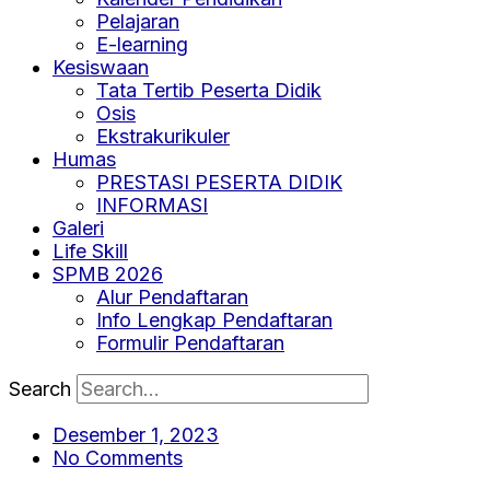
Pelajaran
E-learning
Kesiswaan
Tata Tertib Peserta Didik
Osis
Ekstrakurikuler
Humas
PRESTASI PESERTA DIDIK
INFORMASI
Galeri
Life Skill
SPMB 2026
Alur Pendaftaran
Info Lengkap Pendaftaran
Formulir Pendaftaran
Search
Desember 1, 2023
No Comments