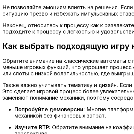
Не позволяйте эмоциям влиять на решения. Если 
ситуацию трезво и избежать импульсивных ставо
Наконец, относитесь к процессу как к развлекате
подходите к процессу с легкостью и удовольств
Как выбрать подходящую игру 
Обратите внимание на классические автоматы с 
меньше игровых функций, что упрощает процесс 
или слоты с низкой волатильностью, где выигры
Также важно учитывать тематику и дизайн. Если
Это сделает игровой процесс более увлекательн
заменяют понимание механики, поэтому сосредот
Попробуйте демоверсии:
Многие платформы
механикой без финансовых затрат.
Изучите RTP:
Обратите внимание на коэффици
перспективе.