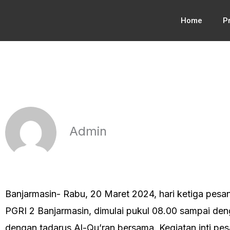
Lewati
Home
Pr
ke
konten
Admin
Banjarmasin- Rabu, 20 Maret 2024, hari ketiga pes
PGRI 2 Banjarmasin, dimulai pukul 08.00 sampai den
dengan tadarus Al-Qu’ran bersama. Kegiatan inti pe