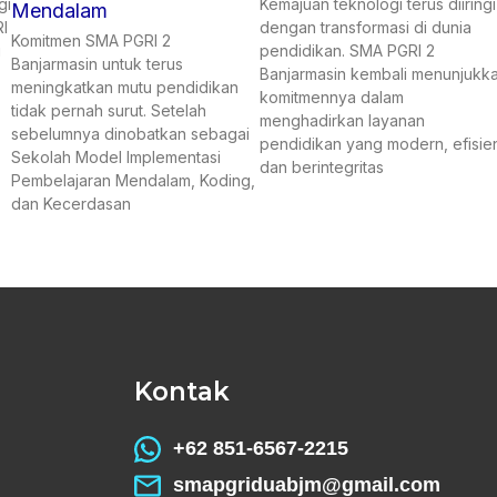
gi
Kemajuan teknologi terus diiringi
Mendalam
I
dengan transformasi di dunia
Komitmen SMA PGRI 2
i
pendidikan. SMA PGRI 2
Banjarmasin untuk terus
Banjarmasin kembali menunjukk
meningkatkan mutu pendidikan
komitmennya dalam
tidak pernah surut. Setelah
menghadirkan layanan
sebelumnya dinobatkan sebagai
pendidikan yang modern, efisie
Sekolah Model Implementasi
dan berintegritas
Pembelajaran Mendalam, Koding,
dan Kecerdasan
Kontak
+62 851-6567-2215
smapgriduabjm@gmail.com