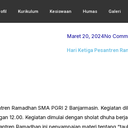
ofil
Kurikulum
Kesiswaan
Humas
Galeri
Maret 20, 2024
No Comm
Hari Ketiga Pesantren R
antren Ramadhan SMA PGRI 2 Banjarmasin. Kegiatan d
gan 12.00. Kegiatan dimulai dengan sholat dhuha berj
santren Ramadhan ini penyampaian materi tentang “ta