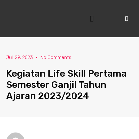
Lewati
ke
konten
Juli 29, 2023
No Comments
Kegiatan Life Skill Pertama
Semester Ganjil Tahun
Ajaran 2023/2024